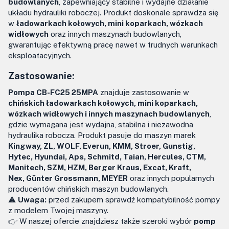
budowlanych
, zapewniający stabilne i wydajne działanie
układu hydrauliki roboczej. Produkt doskonale sprawdza się
w
ładowarkach kołowych, mini koparkach, wózkach
widłowych
oraz innych maszynach budowlanych,
gwarantując efektywną pracę nawet w trudnych warunkach
eksploatacyjnych.
Zastosowanie:
Pompa CB-FC25 25MPA
znajduje zastosowanie w
chińskich ładowarkach kołowych, mini koparkach,
wózkach widłowych i innych maszynach budowlanych
,
gdzie wymagana jest wydajna, stabilna i niezawodna
hydraulika robocza. Produkt pasuje do maszyn marek
Kingway, ZL, WOLF, Everun, KMM, Stroer, Gunstig,
Hytec, Hyundai, Aps, Schmitd, Taian, Hercules, CTM,
Manitech, SZM, HZM, Berger Kraus, Excat, Kraft,
Nex, Günter Grossmann, MEYER
oraz innych popularnych
producentów chińskich maszyn budowlanych.
⚠️
Uwaga:
przed zakupem sprawdź kompatybilność pompy
z modelem Twojej maszyny.
👉 W naszej ofercie znajdziesz także szeroki wybór
pomp