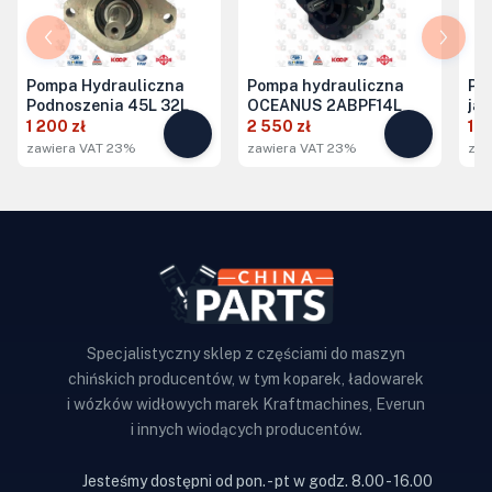
Pompa Hydrauliczna
Pompa hydrauliczna
Po
Podnoszenia 45L 32L
OCEANUS 2ABPF14L
ja
1 200 zł
2 550 zł
1 3
zawiera VAT 23%
zawiera VAT 23%
zaw
Specjalistyczny sklep z częściami do maszyn
chińskich producentów, w tym koparek, ładowarek
i wózków widłowych marek Kraftmachines, Everun
i innych wiodących producentów.
Jesteśmy dostępni od pon. - pt w godz. 8.00 - 16.00