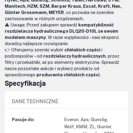
Manitech, HZM, SZM, Berger Kraus, Excat, Kraft, Nex,
Günter Grossmann, MEYER
, co pozwala na szerokie
zastosowanie w różnych urządzeniach.
⚠️ Uwaga :Przed zakupem sprawdź
kompatybilność
rozdzielacza hydraulicznego DLQ20-D10L ze swoim
modelem maszyny
. W razie wątpliwości – nasi eksperci
doradzą najlepsze rozwiązanie.
👉 Oferujemy szeroki wybór
chińskich części
i
podzespołów – od
rozdzielaczy hydraulicznych
, przez
filtry i przekaźniki, aż po elementy elektryczne. Sprawdź
nasze pozostałe aukcje i wybierz produkty od
sprawdzonego
producenta chińskich części
.
Specyfikacja
DANE TECHNICZNE
Pasuje do
:
Everun, Aps, Gunstig,
Wolf, KMM, ZL, Gunter,