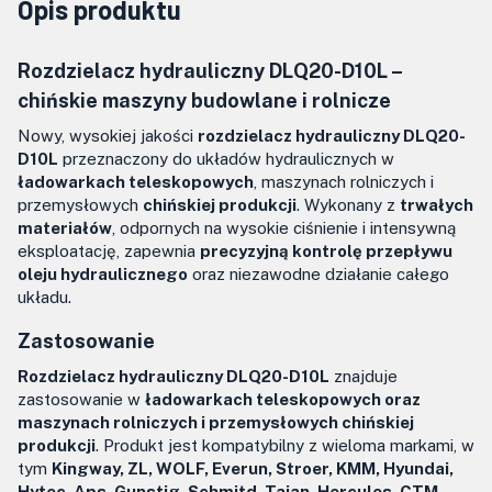
Opis produktu
Rozdzielacz hydrauliczny DLQ20-D10L –
chińskie maszyny budowlane i rolnicze
Nowy, wysokiej jakości
rozdzielacz hydrauliczny DLQ20-
D10L
przeznaczony do układów hydraulicznych w
ładowarkach teleskopowych
, maszynach rolniczych i
przemysłowych
chińskiej produkcji
. Wykonany z
trwałych
materiałów
, odpornych na wysokie ciśnienie i intensywną
eksploatację, zapewnia
precyzyjną kontrolę przepływu
oleju hydraulicznego
oraz niezawodne działanie całego
układu.
Zastosowanie
Rozdzielacz hydrauliczny DLQ20-D10L
znajduje
zastosowanie w
ładowarkach teleskopowych oraz
maszynach rolniczych i przemysłowych chińskiej
produkcji
. Produkt jest kompatybilny z wieloma markami, w
tym
Kingway, ZL, WOLF, Everun, Stroer, KMM, Hyundai,
Hytec, Aps, Gunstig, Schmitd, Taian, Hercules, CTM,