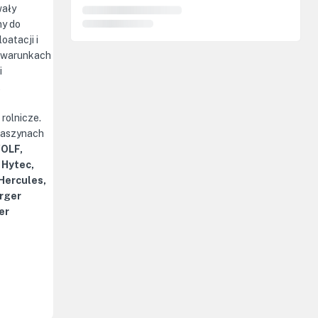
wały
ny do
oatacji i
 warunkach
i
t
rolnicze.
maszynach
WOLF,
 Hytec,
 Hercules,
rger
er