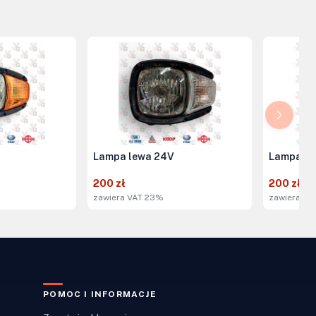
Lampa lewa 24V
Lampa le
200 zł
200 zł
zawiera VAT 23%
zawiera VA
POMOC I INFORMACJE