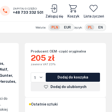
ZAPYTAJ O CZĘŚCI
+48 733 332 501
Zaloguj się
Koszyk
Lista życzeń
PLN
EUR
PL
EN
Waluta:
Język:
Producent:
OEM - część oryginalna
205 zł
ps,
zawiera VAT 23%
Wolf,
Gunter,
Dodaj do koszyka
Hercules,
Dodaj do ulubionych
ci do
,
Ostatnie sztuki
okiej