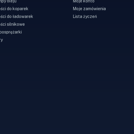
py oleju
Moje konto
ści do koparek
Moje zamówienia
ści do ładowarek
Lista życzeń
ści silnikowe
bosprężarki
ry