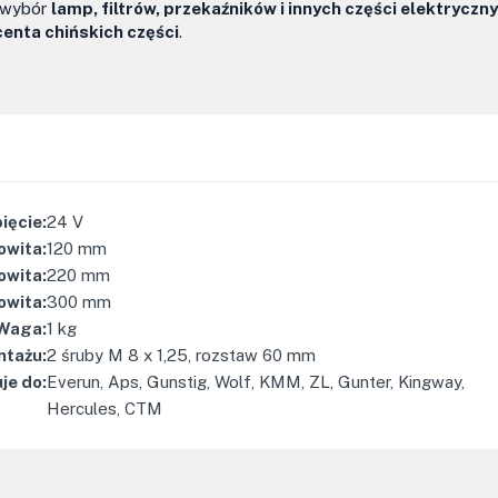
i wybór
lamp, filtrów, przekaźników i innych części elektryczn
nta chińskich części
.
ięcie
:
24
V
owita
:
120
mm
owita
:
220
mm
owita
:
300
mm
Waga
:
1
kg
ntażu
:
2 śruby M 8 x 1,25, rozstaw 60 mm
je do
:
Everun, Aps, Gunstig, Wolf, KMM, ZL, Gunter, Kingway,
Hercules, CTM