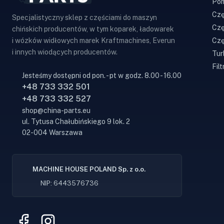
Pom
Czę
Specjalistyczny sklep z częściami do maszyn
Czę
chińskich producentów, w tym koparek, ładowarek
Czę
i wózków widłowych marek Kraftmachines, Everun
i innych wiodących producentów.
Tur
Filt
Jesteśmy dostępni od pon. - pt w godz. 8.00 - 16.00
+48 733 332 501
+48 733 332 527
shop@china-parts.eu
ul. Tytusa Chałubińskiego 9 lok. 2
02-004 Warszawa
MACHINE HOUSE POLAND Sp. z o.o.
NIP: 6443576736