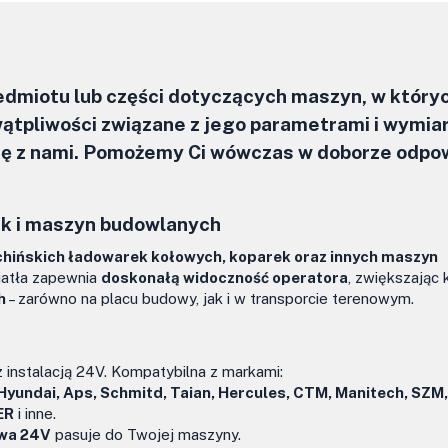
zedmiotu lub części dotyczących maszyn, w który
ątpliwości związane z jego parametrami i wymia
się z nami. Pomożemy Ci wówczas w doborze odpo
ek i maszyn budowlanych
chińskich ładowarek kołowych, koparek oraz innych maszyn
iatła zapewnia
doskonałą widoczność operatora
, zwiększając
h
– zarówno na placu budowy, jak i w transporcie terenowym.
 instalacją 24V. Kompatybilna z markami:
 Hyundai, Aps, Schmitd, Taian, Hercules, CTM, Manitech, SZM
ER
i inne.
wa 24V
pasuje do Twojej maszyny.