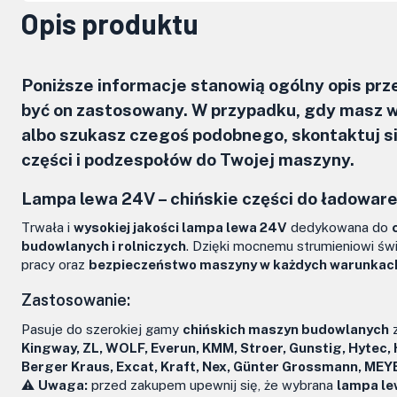
Opis produktu
Poniższe informacje stanowią ogólny opis pr
być on zastosowany. W przypadku, gdy masz w
albo szukasz czegoś podobnego, skontaktuj 
części i podzespołów do Twojej maszyny.
Lampa lewa 24V – chińskie części do ładowar
Trwała i
wysokiej jakości lampa lewa 24V
dedykowana do
budowlanych i rolniczych
. Dzięki mocnemu strumieniowi św
pracy oraz
bezpieczeństwo maszyny w każdych warunkac
Zastosowanie:
Pasuje do szerokiej gamy
chińskich maszyn budowlanych
z
Kingway, ZL, WOLF, Everun, KMM, Stroer, Gunstig, Hytec,
Berger Kraus, Excat, Kraft, Nex, Günter Grossmann, MEY
⚠️
Uwaga:
przed zakupem upewnij się, że wybrana
lampa le