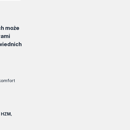
ch może
rami
wiednich
 komfort
, HZM,