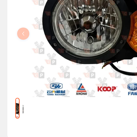
Kolumny kierownicze, orbitrole
Części elektryczne
Osprzęt do maszyn