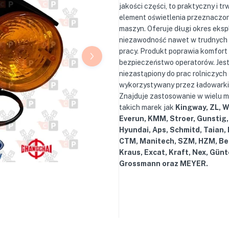
jakości części, to praktyczny i tr
element oświetlenia przeznaczo
maszyn. Oferuje długi okres ekspl
niezawodność nawet w trudnych
pracy. Produkt poprawia komfort 
bezpieczeństwo operatorów. Jes
niezastąpiony do prac rolniczych
wykorzystywany przez ładowarki 
Znajduje zastosowanie w wielu 
takich marek jak
Kingway, ZL, 
Everun, KMM, Stroer, Gunstig,
Hyundai, Aps, Schmitd, Taian,
CTM, Manitech, SZM, HZM, Be
Kraus, Excat, Kraft, Nex, Günt
Grossmann oraz MEYER.