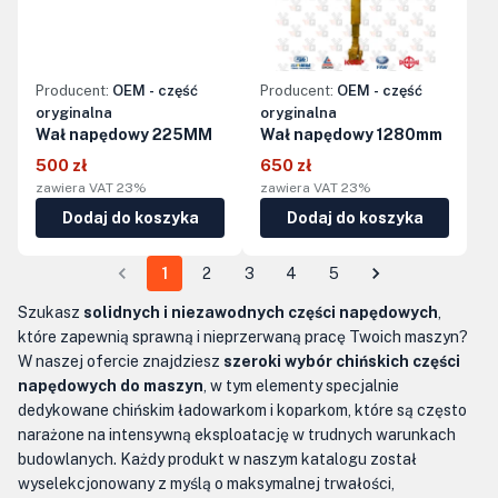
Producent:
OEM - część
Producent:
OEM - część
oryginalna
oryginalna
Wał napędowy 225MM
Wał napędowy 1280mm
500 zł
650 zł
zawiera VAT 23%
zawiera VAT 23%
Dodaj do koszyka
Dodaj do koszyka
1
2
3
4
5
Szukasz
solidnych i niezawodnych części napędowych
,
które zapewnią sprawną i nieprzerwaną pracę Twoich maszyn?
W naszej ofercie znajdziesz
szeroki wybór chińskich części
napędowych do maszyn
, w tym elementy specjalnie
dedykowane chińskim ładowarkom i koparkom, które są często
narażone na intensywną eksploatację w trudnych warunkach
budowlanych. Każdy produkt w naszym katalogu został
wyselekcjonowany z myślą o maksymalnej trwałości,