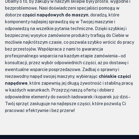
Dbamy o to, by zakupy w naszym sklepie były proste, wygodne i
bezproblemowe. Nasi doświadczeni specjaliści pomogą w
doborze
części napędowych do maszyn
, doradzą, które
komponenty najlepiej sprawdzą się w Twojej maszynie i
odpowiedzą na wszelkie pytania techniczne. Dzięki szybkiej i
bezpiecznej wysyłce zamówione produkty trafiają do Ciebie w
możliwie najkrótszym czasie, co pozwala szybko wrócić do pracy
bez przestojów. Współpraca z nami to gwarancja
profesjonalnego wsparcia na każdym etapie zamówienia – od
konsultacji, przez wybór odpowiednich części, aż po dostawę i
ewentualne wsparcie posprzedażowe. Zadbaj o sprawny i
niezawodny napęd swojej maszyny, wybierając
chińskie części
napędowe
, które zapewnią jej długą żywotność i stabilną pracę
w każdych warunkach. Przejrzyj naszą ofertę i dobierz
odpowiednie elementy do swoich ładowarek i koparek już dziś –
Twój sprzęt zasługuje na najlepsze części, które pozwolą Ci
pracować efektywnie i bez przerw!