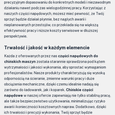
precyzyjnym dopasowaniu do konkretnych modeli i niezawodnym
działaniu nawet podczas wielogodzinnej pracy. Korzystając z
naszych części napędowych, możesz mieć pewność, że Twój
sprzęt będzie działał płynnie, bez nagłych awarii i
nieplanowanych przestojów, co przekłada się na większą
efektywność pracy i niższe koszty serwisowe w dłuższej
perspektywie.
Trwałość i jakość w każdym elemencie
Każda z oferowanych przez nas
części napędowych do
chińskich maszyn
została starannie sprawdzona pod kątem
wytrzymałości i jakości wykonania, aby sprostać wymaganiom
profesjonalistów. Nasze produkty charakteryzują się wysoką
odpornością na ścieranie, zmienne warunki pracy i duże
obciążenia mechaniczne, dzięki czemu idealnie nadają się
zarówno do ładowarek, jak i koparek.
Chińskie części
napędowe
w naszej ofercie zapewniają nie tylko stabilną pracę,
ale także bezpieczeństwo użytkowania, minimalizując ryzyko
awarii i konieczności kosztownych napraw. Dodatkowo, dzięki
ich trwałości i precyzji wykonania, Twój sprzęt będzie