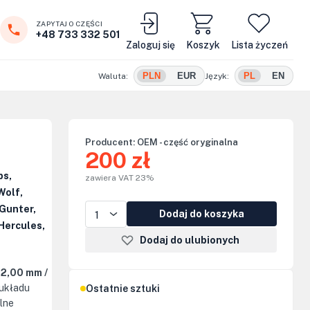
ZAPYTAJ O CZĘŚCI
+48 733 332 501
Zaloguj się
Koszyk
Lista życzeń
PLN
EUR
PL
EN
Waluta:
Język:
Producent:
OEM - część oryginalna
200 zł
ps,
zawiera VAT 23%
Wolf,
Gunter,
Dodaj do koszyka
Hercules,
Dodaj do ulubionych
2,00 mm /
 układu
Ostatnie sztuki
lne