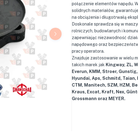
połączenie elementów napędu. 
solidnych materiałów, gwarantuj
na obciążenia i długotrwałą eksp
Doskonale sprawdza się w masz
rolniczych, budowlanych i komun
zapewniając niezawodność dział
napędowego oraz bezpieczeństw
pracy operatora.
Znajduje zastosowanie w wielu 
takich marek jak
Kingway, ZL, 
Everun, KMM, Stroer, Gunstig,
Hyundai, Aps, Schmitd, Taian,
CTM, Manitech, SZM, HZM, Be
Kraus, Excat, Kraft, Nex, Günt
Grossmann oraz MEYER.