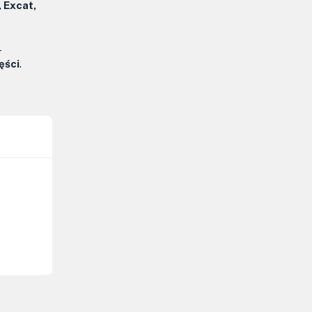
 Excat,
–
ęści
.