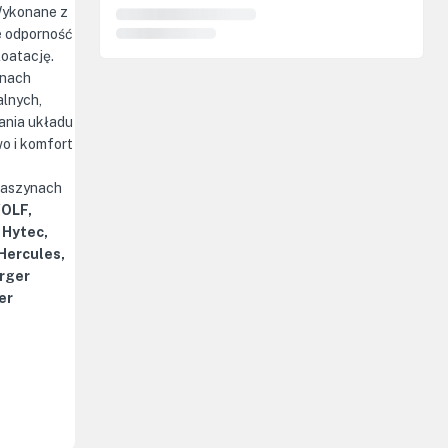
Wykonane z
e odporność
loatację.
ynach
alnych,
ania układu
o i komfort
maszynach
WOLF,
 Hytec,
 Hercules,
rger
er