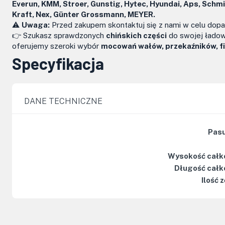
Everun, KMM, Stroer, Gunstig, Hytec, Hyundai, Aps, Schm
Kraft, Nex, Günter Grossmann, MEYER.
⚠️
Uwaga:
Przed zakupem skontaktuj się z nami w celu do
👉 Szukasz sprawdzonych
chińskich części
do swojej ładow
oferujemy szeroki wybór
mocowań wałów, przekaźników, fil
Specyfikacja
DANE TECHNICZNE
Pasu
Wysokość całk
Długość całk
Ilość 