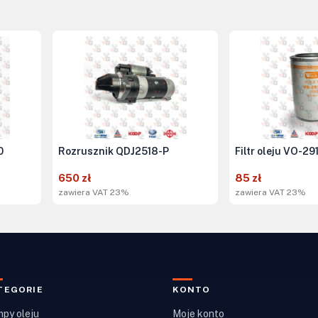
0
Rozrusznik QDJ2518-P
Filtr oleju VO-2
650 zł
85 zł
zawiera VAT 23%
zawiera VAT 23%
TEGORIE
KONTO
py oleju
Moje konto