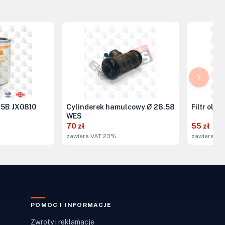
915B JX0810
Cylinderek hamulcowy Ø 28.58
Filtr ole
WES
70 zł
55 zł
zawiera VAT 23%
zawiera VA
POMOC I INFORMACJE
Zwroty i reklamacje