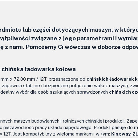
zedmiotu lub części dotyczących maszyn, w który
ątpliwości związane z jego parametrami i wymia
się z nami. Pomożemy Ci wówczas w doborze odpo
–
chińska ładowarka kołowa
 mm x 72,00 mm / 12T, przeznaczone do
chińskich ładowarek 
t zapewnia stabilne i bezpieczne połączenie wału z maszyną, zw
Idealny wybór dla osób szukających sprawdzonych
chińskich cz
innych maszyn budowlanych i rolniczych chińskiej produkcji. Zap
jąc niezawodność pracy układu napędowego. Produkt pasuje do 
w 12T. Jest kompatybilny z wieloma markami, w tym:
Kingway, Z