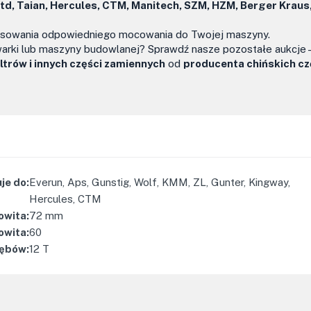
itd, Taian, Hercules, CTM, Manitech, SZM, HZM, Berger Kraus,
pasowania odpowiedniego mocowania do Twojej maszyny.
arki lub maszyny budowlanej? Sprawdź nasze pozostałe aukcje 
trów i innych części zamiennych
od
producenta chińskich cz
je do
:
Everun, Aps, Gunstig, Wolf, KMM, ZL, Gunter, Kingway,
Hercules, CTM
owita
:
72
mm
owita
:
60
zębów
:
12
T