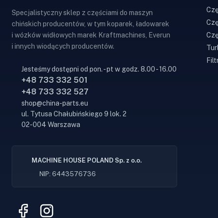
Czę
Specjalistyczny sklep z częściami do maszyn
Czę
chińskich producentów, w tym koparek, ładowarek
Czę
i wózków widłowych marek Kraftmachines, Everun
i innych wiodących producentów.
Tur
Filt
Jesteśmy dostępni od pon. - pt w godz. 8.00 - 16.00
+48 733 332 501
+48 733 332 527
shop@china-parts.eu
ul. Tytusa Chałubińskiego 9 lok. 2
02-004 Warszawa
MACHINE HOUSE POLAND Sp. z o.o.
NIP: 6443576736