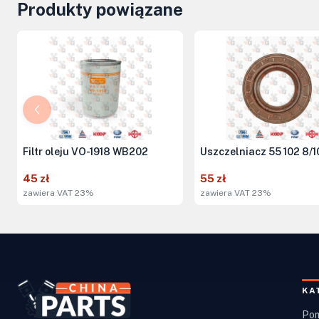
Produkty powiązane
Filtr oleju VO-1918 WB202
Uszczelniacz 55 102 8/1
45 zł
55 zł
zawiera VAT 23%
zawiera VAT 23%
KA
Pom