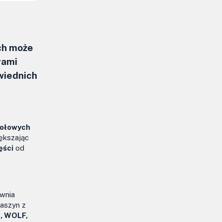
ch może
rami
wiednich
kołowych
iększając
ęści
od
ewnia
maszyn z
L, WOLF,