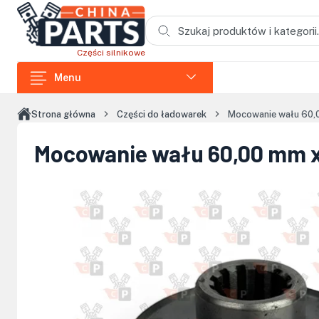
Przejdź do treści głównej
Części silnikowe
Menu
Części do ładowarek
Strona główna
Części do ładowarek
Mocowanie wału 60,
Części do koparek
Mocowanie wału 60,00 mm x
Części do wozideł
Części do rozdrabniaczy
Części do koparek łańcuchowych
Części do zagęszczarek i skoczków
Części do siników Loncin
Elementy kabin