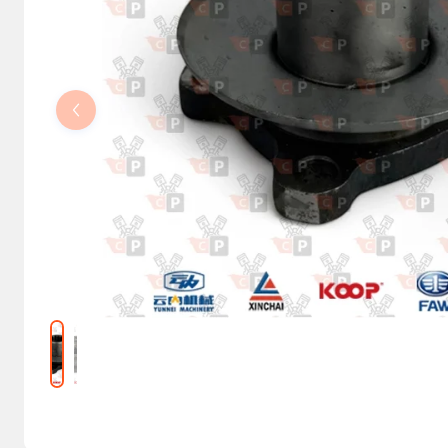
Kolumny kierownicze, orbitrole
Części elektryczne
Osprzęt do maszyn