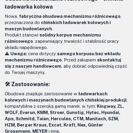
ładowarka kołowa
Nowa,
fabryczna obudowa mechanizmu różnicowego
,
przeznaczona do
chińskich ładowarek kołowych i
maszyn budowlanych
.
Produkt stanowi
solidny korpus mechanizmu
różnicowego
, zapewniający trwałość i stabilność pracy
układu napędowego.
⚠️
Uwaga:
cena dotyczy
samego korpusu bez wkładu
mechanizmu różnicowego
. Przed zakupem
skontaktuj
się z naszym handlowcem
, aby dobrać odpowiednią część
do Twojej maszyny.
🛠️ Zastosowanie:
Obudowa znajduje zastosowanie w
ładowarkach
kołowych i maszynach budowlanych chińskiej produkcji
,
kompatybilna z szeroką gamą marek, w tym:
Kingway, ZL,
WOLF, Everun, KMM, Stroer, Gunstig, Hytec, Hyundai,
Aps, Schmitd, Taian, Hercules, CTM, Manitech, SZM,
HZM, Berger Kraus, Excat, Kraft, Nex, Günter
Grossmann, MEYER
i inne.