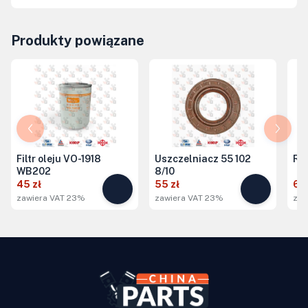
Produkty powiązane
Filtr oleju VO-1918
Uszczelniacz 55 102
Ro
WB202
8/10
45 zł
55 zł
65
zawiera VAT 23%
zawiera VAT 23%
zaw